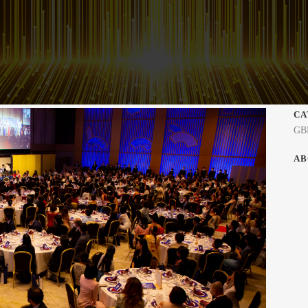
CA
GB
AB