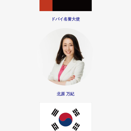
ドバイ名誉大使
北原 万紀