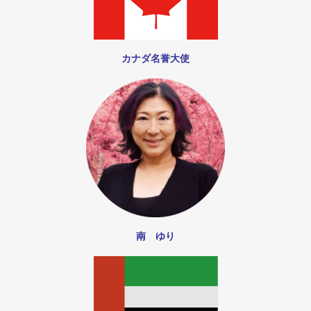
カナダ名誉大使
南 ゆり