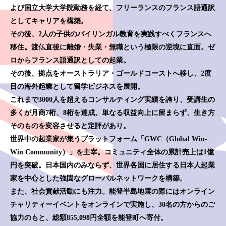
よび国立大学大学院勤務を経て、フリーランスのフランス語通訳
としてキャリアを構築。
その後、2人の子供のバイリンガル教育を実践すべくフランスへ
移住。渡仏直後に離婚・失業・無職という極限の逆境に直面。ゼ
ロからフランス語通訳としての起業。
その後、拠点をオーストラリア・ゴールドコーストへ移し、2度
目の海外起業として留学ビジネスを展開。
これまで3000人を超えるコンサルティング実績を誇り、受講生の
多くが月商7桁、8桁を達成。単なる収益向上に留まらず、生き方
そのものを変容させると定評があり。
世界中の起業家が集うプラットフォーム「GWC（Global Win-
Win Community）」を主宰。コミュニティ全体の累計売上は1億
円を突破。日本国内のみならず、世界各国に居住する日本人起業
家を中心とした強固なグローバルネットワークを構築。
また、社会貢献活動にも注力。能登半島地震の際にはオンライン
チャリティーイベントをオンラインで実施し、30名の方からのご
協力のもと、総額855,098円全額を能登町へ寄付。