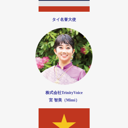
タイ名誉大使
株式会社TrinityVoice
宮 智美（Mimi）