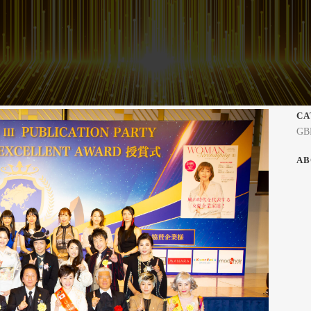
CA
GB
AB